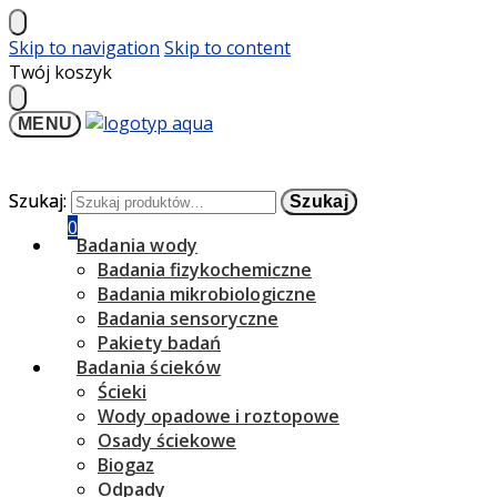
Skip to navigation
Skip to content
Twój koszyk
MENU
Szukaj:
Szukaj:
Szukaj
Szukaj
0,00
zł
0
Badania wody
Badania fizykochemiczne
Badania mikrobiologiczne
Badania sensoryczne
Pakiety badań
Badania ścieków
Ścieki
Wody opadowe i roztopowe
Osady ściekowe
Biogaz
Odpady