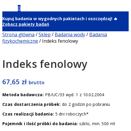
0,00
zł
0
Kupuj badania w wygodnych pakietach i oszczędzaj! 🔥
Zobacz pakiety badań
Strona główna
/
Sklep
/
Badania wody
/
Badania
fizykochemiczne
/
Indeks fenolowy
Indeks fenolowy
67,65
zł
brutto
Metoda badawcza:
PB/UC/33 wyd. 1 z 10.02.2004
Czas dostarczenia próbek:
do 2 godzin po pobraniu
Czas realizacji badania:
5 dni roboczych*
Pojemnik i ilość próbki do badania:
szkło, min. 500 ml